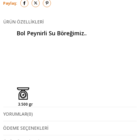
Paylaş:
ÜRÜN ÖZELLIKLERI
Bol Peynirli Su Böreğimiz..
3.500 gr
YORUMLAR
(0)
ÖDEME SEÇENEKLERI
Buğday Unu, Ezine Peyniri,
İçindekiler: