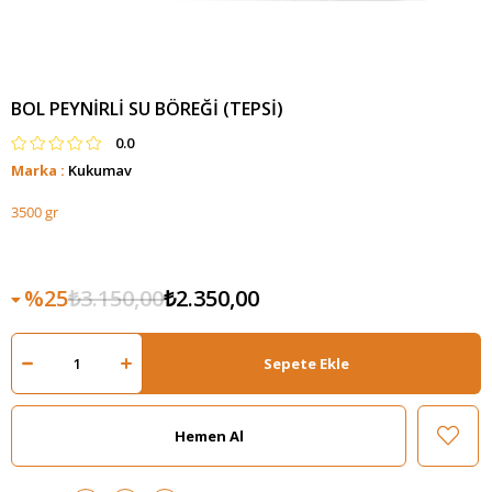
BOL PEYNIRLI SU BÖREĞI (TEPSI)
0.0
Marka
:
Kukumav
3500 gr
25
₺3.150,00
₺2.350,00