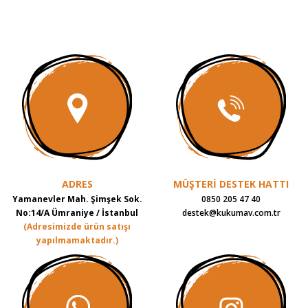
ADRES
MÜŞTERİ DESTEK HATTI
Yamanevler Mah. Şimşek Sok.
0850 205 47 40
No:14/A Ümraniye / İstanbul
destek@kukumav.com.tr
(Adresimizde ürün satışı
yapılmamaktadır.)