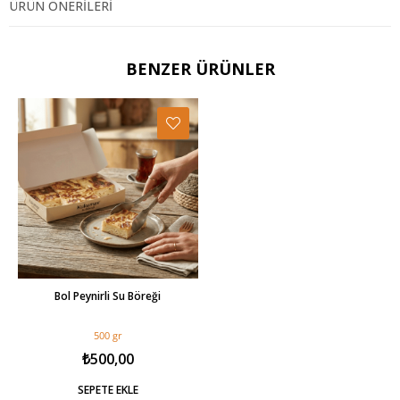
ÜRÜN ÖNERILERI
Sade Tereyağı, Yumurta, Su, Tuz
BENZER ÜRÜNLER
Bol Peynirli Su Böreği
500 gr
₺500,00
SEPETE EKLE