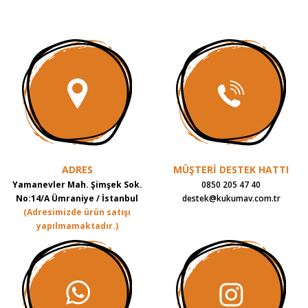
ADRES
MÜŞTERİ DESTEK HATTI
Yamanevler Mah. Şimşek Sok.
0850 205 47 40
No:14/A Ümraniye / İstanbul
destek@kukumav.com.tr
(Adresimizde ürün satışı
yapılmamaktadır.)