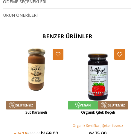
ÖDEME SEÇENEKLERI
ÜRÜN ÖNERILERI
BENZER ÜRÜNLER
Koruyucusuz
280 gr
GLUTENSİZ
VEGAN
GLUTENSİZ
Süt Karameli
Organik Çilek Reçeli
Organik Sertifikalı, Şeker İlavesiz
Organik Sertifikalı Ürün
₺169,00
₺475,00
%16
₺200,00