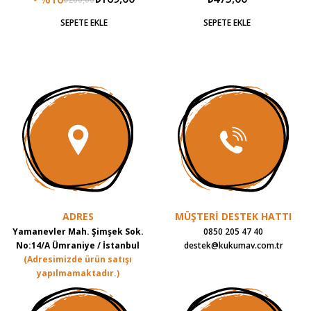
SEPETE EKLE
SEPETE EKLE
Organik Kuşburnu, Organik
İçindekiler:
Üzüm Suyu Konsantresi
ADRES
MÜŞTERİ DESTEK HATTI
Yamanevler Mah. Şimşek Sok.
0850 205 47 40
No:14/A Ümraniye / İstanbul
destek@kukumav.com.tr
(Adresimizde ürün satışı
yapılmamaktadır.)