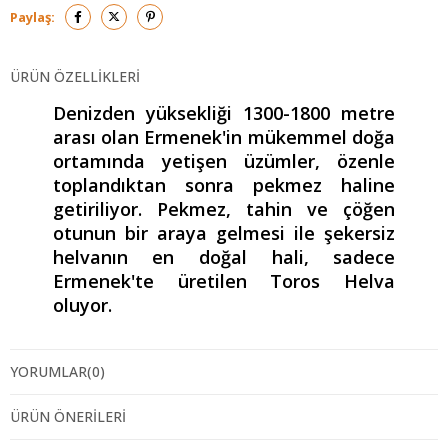
Paylaş:
ÜRÜN ÖZELLIKLERI
Denizden yüksekliği 1300-1800 metre
arası olan Ermenek'in mükemmel doğa
ortamında yetişen üzümler, özenle
toplandıktan sonra pekmez haline
getiriliyor. Pekmez, tahin ve çöğen
otunun bir araya gelmesi ile şekersiz
helvanın en doğal hali, sadece
Ermenek'te üretilen Toros Helva
oluyor.
İçindekiler: Üzüm Pekmezi, Tahin, Çöğen Otu
YORUMLAR
(0)
ÜRÜN ÖNERILERI