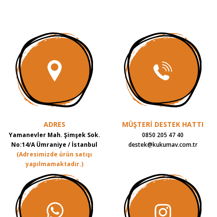
Glutensiz (Gluten intoleransı olan bireyler için uygundur)
300
gr
ADRES
MÜŞTERİ DESTEK HATTI
Yamanevler Mah. Şimşek Sok.
0850 205 47 40
No:14/A Ümraniye / İstanbul
destek@kukumav.com.tr
(Adresimizde ürün satışı
yapılmamaktadır.)