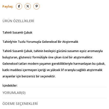
Paylaş:
ÜRÜN ÖZELLIKLERI
Tahinli Susamlı Çubuk
Tahinly’nin Tuzlu Yorumuyla Geleneksel Bir Atıştırmalık
Tahinli Susamlı Çubuk, tahinin besleyici gücünü susamın eşsiz aromasıyla
buluşturan, glutensiz formülüyle öne çıkan özel bir atıştırmalıktır.
Geleneksel tatları modern yaşamın gereklilikleriyle harmanlayan bu çubuk,
katkı maddesi içermeyen içeriği ve yüksek lif oranıyla sağlıklı atıştırmalık
arayanlar için benzersiz bir seçenektir.
İçindekiler:
YORUMLAR
(0)
-Mısır nişastası
ÖDEME SEÇENEKLERI
-Bitkisel yağ (kanola, ayçiçek)