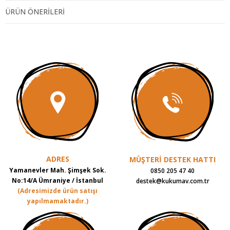
-Maya
ÜRÜN ÖNERILERI
-Tahin(%5)
-Tuz
-Kabartıcı (sodyum bikarbonat, Sodyum difosfat, Sodyum asit pirosfat)
-Kıvam artırıcılar (ksantan gam, karboksimetil selüloz)
-Susam
Besin Desteği:
-Kanola yağı:
Bitkisel omaga-3 açısından zengindir.
ADRES
MÜŞTERİ DESTEK HATTI
-Ksantan gam:
Doğal bir çözünür lif çeşididir.
Yamanevler Mah. Şimşek Sok.
0850 205 47 40
No:14/A Ümraniye / İstanbul
destek@kukumav.com.tr
-Karboksimetil selüloz:
Doğal selüloz lifinden üreilmiş, çözünür bir lif
(Adresimizde ürün satışı
türüdür.
yapılmamaktadır.)