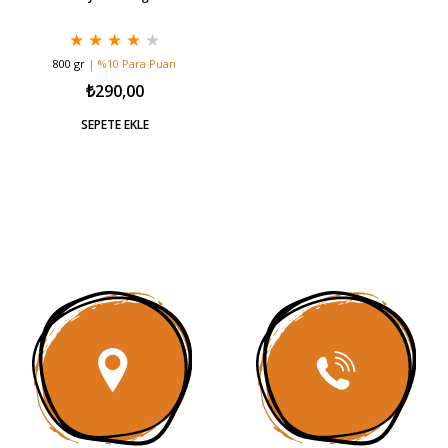
★
★
★
★
★
800 gr
| %10 Para Puan
₺290,00
SEPETE EKLE