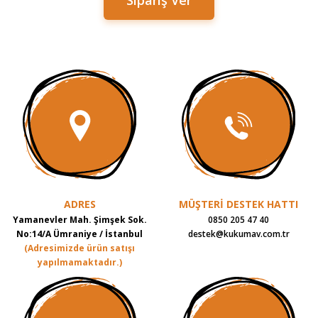
Sipariş Ver
ADRES
MÜŞTERİ DESTEK HATTI
Yamanevler Mah. Şimşek Sok.
0850 205 47 40
No:14/A Ümraniye / İstanbul
destek@kukumav.com.tr
(Adresimizde ürün satışı
yapılmamaktadır.)