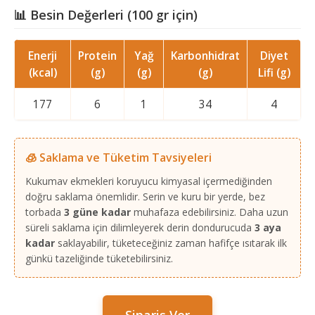
📊 Besin Değerleri (100 gr için)
Enerji
Protein
Yağ
Karbonhidrat
Diyet
(kcal)
(g)
(g)
(g)
Lifi (g)
177
6
1
34
4
🧊 Saklama ve Tüketim Tavsiyeleri
Kukumav ekmekleri koruyucu kimyasal içermediğinden
doğru saklama önemlidir. Serin ve kuru bir yerde, bez
torbada
3 güne kadar
muhafaza edebilirsiniz. Daha uzun
süreli saklama için dilimleyerek derin dondurucuda
3 aya
kadar
saklayabilir, tüketeceğiniz zaman hafifçe ısıtarak ilk
günkü tazeliğinde tüketebilirsiniz.