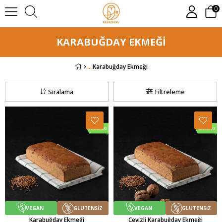
0
KARABUĞDAY EKMEĞI
Karabuğday Ekmeği
Sıralama
Filtreleme
VEGAN
GLUTENSİZ
VEGAN
GLUTENSİZ
Karabuğday Ekmeği
Cevizli Karabuğday Ekmeği